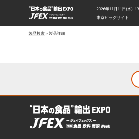
ス
2026年11月11日(水)~1
キ
東京ビッグサイト
ッ
プ
製品検索
＞製品詳細
し
て
進
む