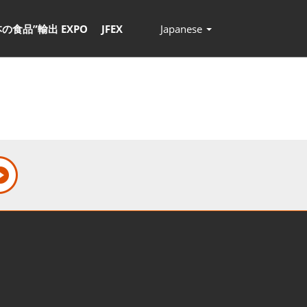
本の食品”輸出 EXPO
JFEX
Japanese
Press
Escape
to
close
the
menu.