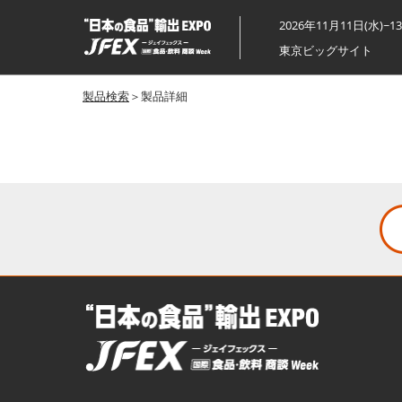
ス
2026年11月11日(水)~1
キ
東京ビッグサイト
ッ
プ
製品検索
＞製品詳細
し
て
進
む