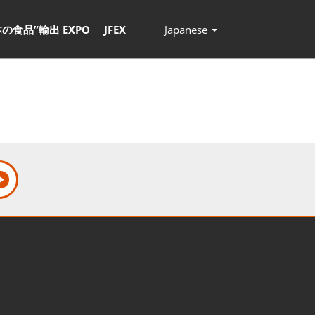
本の食品”輸出 EXPO
JFEX
Japanese
Press
Escape
to
close
the
menu.