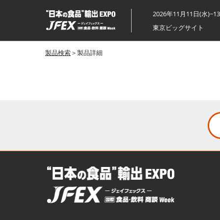
ス
2026年11月11日(水)~1
キ
東京ビッグサイト
ッ
プ
製品検索
＞製品詳細
し
て
進
む