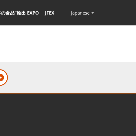
本の食品”輸出 EXPO
JFEX
Japanese
Press
Escape
to
close
the
menu.