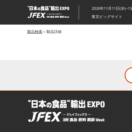
ス
2026年11月11日(水)~1
キ
東京ビッグサイト
ッ
プ
製品検索
＞製品詳細
し
て
進
む