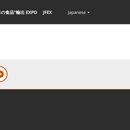
本の食品”輸出 EXPO
JFEX
Japanese
Press
Escape
to
close
the
menu.