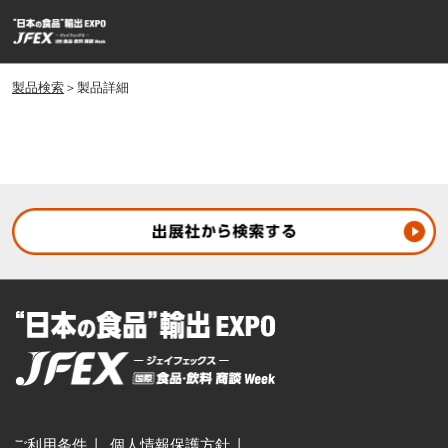
ス
ペ
キ
ー
ッ
ジ
プ
製品検索
＞製品詳細
ナ
し
ビ
ゲ
て
ー
進
シ
む
ョ
ン
を
開
く
ご利用条件
個人情報保護方針