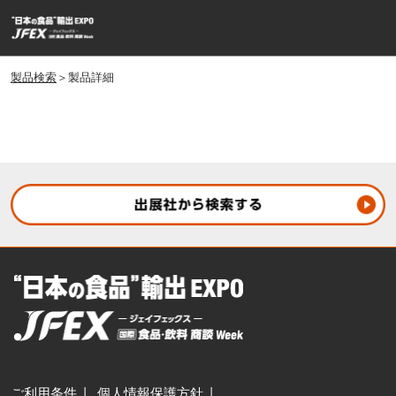
ス
ペ
キ
ー
ッ
ジ
プ
製品検索
＞製品詳細
ナ
し
ビ
ゲ
て
ー
進
シ
む
ョ
ン
を
開
く
ご利用条件
個人情報保護方針