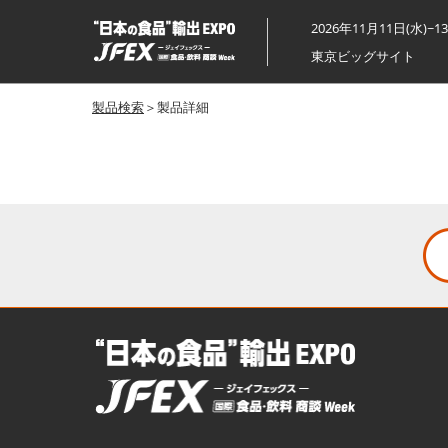
ス
2026年11月11日(水)~1
キ
東京ビッグサイト
ッ
プ
製品検索
＞製品詳細
し
て
進
む