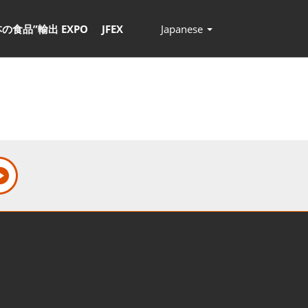
本の食品”輸出 EXPO
JFEX
Japanese
Press
Escape
to
close
the
menu.