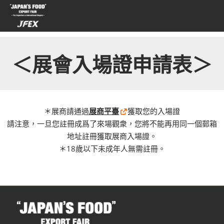
直
接
跳
轉
至
＜展會入場證申請表＞
內
容
＊展商請通過
展商平臺
獲取您的入場證
請注意，一旦您註冊成爲了來場觀衆，您將不能再用同一個郵箱
地址註冊獲取展商入場證。
＊18歲以下未成年人無需註冊。