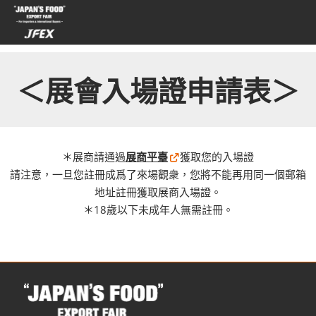
直
接
跳
轉
至
＜展會入場證申請表＞
內
容
＊展商請通過
展商平臺
獲取您的入場證
請注意，一旦您註冊成爲了來場觀衆，您將不能再用同一個郵箱
地址註冊獲取展商入場證。
＊18歲以下未成年人無需註冊。