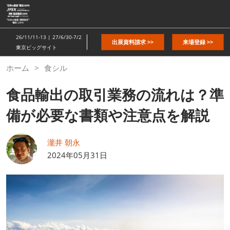
ス
キ
ッ
26/11/11-13 | 27/6/30-7/2
出展資料請求 >>
来場登録 >>
プ
東京ビッグサイト
し
ホーム
食シル
て
進
食品輸出の取引業務の流れは？準
む
備が必要な書類や注意点を解説
瀧井 朝永
2024年05月31日