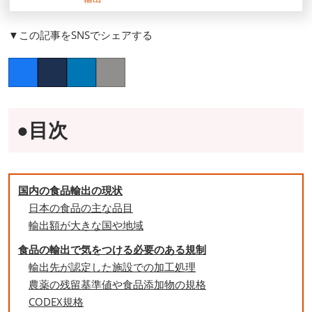
▼この記事をSNSでシェアする
Facebook
Twitter
LinkedIn
Copy link
●目次
国内の食品輸出の現状
日本の食品の主な品目
輸出額が大きな国や地域
食品の輸出で気をつける必要のある規制
輸出先が認定した施設での加工処理
農薬の残留基準値や食品添加物の規格
CODEX規格