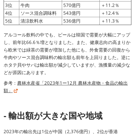
3位
牛肉
570億円
＋11.2％
4位
ソース混合調味料
543億円
＋12.4％
5位
清涼飲料水
536億円
＋11.3％
アルコール飲料の中でも、ビールは韓国で需要が大幅にアップ
し、前年比66.6％増となりました。また、健康志向の高まりか
ら欧米では緑茶の需要が増加した他にも、外食需要の回復から
牛肉やソース混合調味料の輸出額も前年を上回りました。逆に
ホタテ貝やサバは輸出額が減少していますが、漁獲量の減少な
どが原因にあります。
参考：
農林水産省「2023年1ー12⽉ 農林⽔産物・⾷品の輸出
額」
- 輸出額が大きな国や地域
2023年の輸出先は1位が中国（2,376億円）、2位が香港