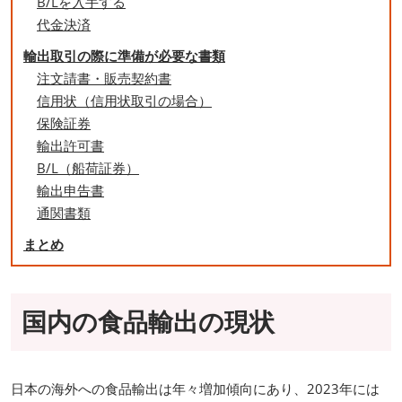
B/Lを入手する
代金決済
輸出取引の際に準備が必要な書類
注文請書・販売契約書
信用状（信用状取引の場合）
保険証券
輸出許可書
B/L（船荷証券）
輸出申告書
通関書類
まとめ
国内の食品輸出の現状
日本の海外への食品輸出は年々増加傾向にあり、2023年には