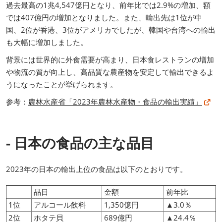
過去最高の1兆4,547億円となり、前年比では2.9%の増加、額
では407億円の増加となりました。また、輸出先は1位が中
国、2位が香港、3位がアメリカでしたが、韓国や台湾への輸出
も大幅に増加しました。
背景には世界的に外食需要が高まり、日本食レストランの増加
や物流の質が向上し、高品質な農産物を安定して輸出できるよ
うになったことが挙げられます。
参考：
農林水産省「2023年農林水産物・食品の輸出実績」
- 日本の食品の主な品目
2023年の日本の輸出上位の食品は以下のとおりです。
品目
金額
前年比
1位
アルコール飲料
1,350億円
▲3.0％
2位
ホタテ貝
689億円
▲24.4％