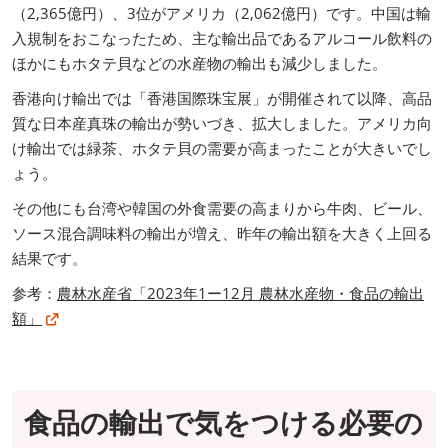
（2,365億円）、3位がアメリカ（2,062億円）です。中国は輸
入規制をおこなったため、主な輸出品であるアルコール飲料の
ほかにもホタテ貝などの水産物の輸出も減少しました。
香港向け輸出では「香港国際珠宝展」が開催されて以降、高品
質な日本産真珠の輸出が勢いづき、拡大しました。アメリカ向
け輸出では緑茶、ホタテ⾙の需要が高まったことが大きいでし
ょう。
その他にも台湾や韓国の外食需要の高まりから牛肉、ビール、
ソース混合調味料の輸出が増え、昨年の輸出額を大きく上回る
結果です。
参考：
農林水産省「2023年1ー12⽉ 農林⽔産物・⾷品の輸出
額」
食品の輸出で気をつける必要の