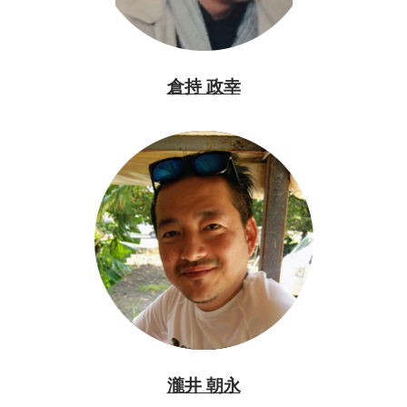
倉持 政幸
瀧井 朝永