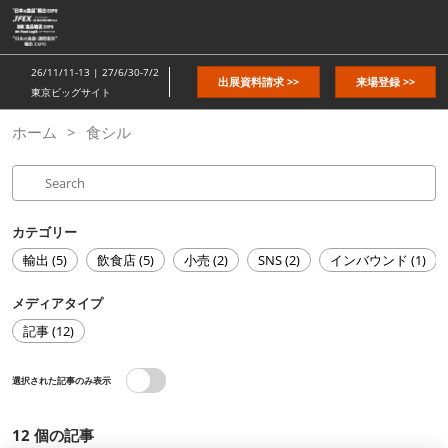
ス
キ
ッ
26/11/11-13 | 27/6/30-7/2
出展資料請求 >>
来場登録 >>
プ
東京ビッグサイト
し
ホーム
食シル
て
進
む
カテゴリー
輸出 (5)
飲食店 (5)
小売 (2)
SNS (2)
インバウンド (1)
メディアタイプ
記事 (12)
選択された記事のみ表示
12
個の記事