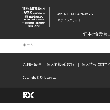
ス
キ
26/11/11-13 | 27/6/30-7/2
ッ
東京ビッグサイト
プ
し
て
“日本の食品”輸出
進
ホーム
む
ご利用条件
個人情報保護方針
個人情報に関す
Copyright © RX Japan Ltd.