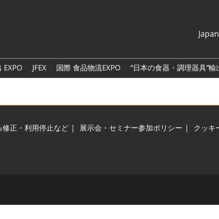
Japa
Japanese
English
 EXPO
JFEX
国際 食品物流EXPO
“日本の食器・調理器具”輸出
简体中文
繁體中文
한국어
る修正・利用停止など
展示会・セミナー参加ポリシー
クッキ