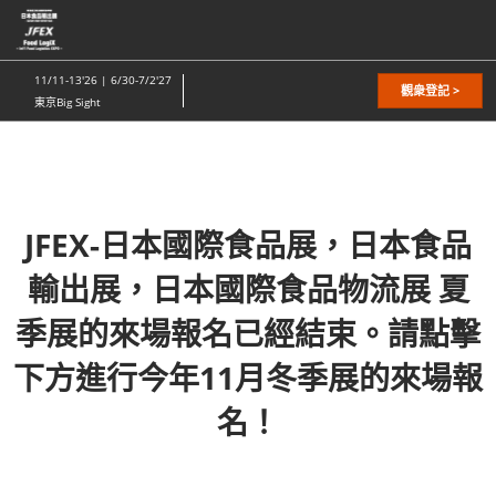
直
接
跳
11/11-13'26 | 6/30-7/2'27
觀衆登記 >
轉
東京Big Sight
至
內
容
JFEX-日本國際食品展，日本食品
輸出展，日本國際食品物流展 夏
季展的來場報名已經結束。請點擊
下方進行今年11月冬季展的來場報
名！