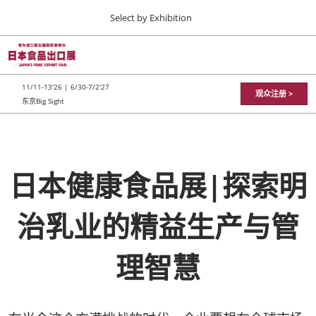
Press
直
Select by Exhibition
Escape
接
to
跳
close
TOP
折
转
the
疊
11 11, 2026
至
全
menu.
東京ビッグサイト / Tokyo Big Sight
11/11-13'26 | 6/30-7/2'27
局
观众注册 >
内
东京Big Sight
導
容
航
JFEX
11 11, 2026
東京ビッグサイト / Tokyo Big Sight
日本健康食品展|探索明
日本食品出口展
11 11, 2026
東京ビッグサイト / Tokyo Big Sight
治乳业的精益生产与管
理智慧