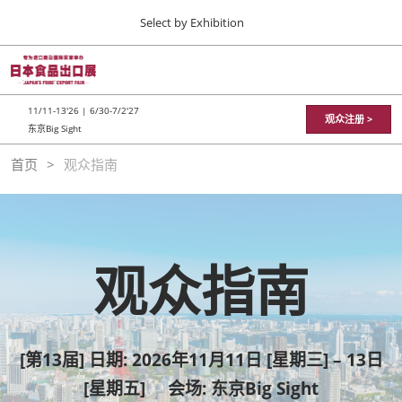
Press
直
Select by Exhibition
Escape
接
to
跳
close
TOP
折
转
the
疊
11 11, 2026
至
全
menu.
東京ビッグサイト / Tokyo Big Sight
11/11-13'26 | 6/30-7/2'27
局
观众注册 >
内
东京Big Sight
導
容
航
JFEX
首页
观众指南
11 11, 2026
東京ビッグサイト / Tokyo Big Sight
日本食品出口展
11 11, 2026
观众指南
東京ビッグサイト / Tokyo Big Sight
[第13届] 日期: 2026年11月11日 [星期三] – 13日
[星期五] 会场: 东京Big Sight