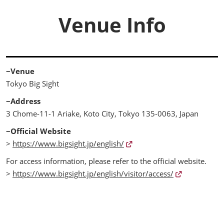
Venue Info
−Venue
Tokyo Big Sight
−Address
3 Chome-11-1 Ariake, Koto City, Tokyo 135-0063, Japan
−Official Website
>
https://www.bigsight.jp/english/
For access information, please refer to the official website.
>
https://www.bigsight.jp/english/visitor/access/