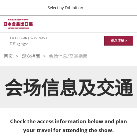
Press
直
Select by Exhibition
Escape
接
to
跳
close
TOP
折
转
the
疊
11 11, 2026
至
全
menu.
東京ビッグサイト / Tokyo Big Sight
11/11-13'26 | 6/30-7/2'27
局
观众注册 >
内
东京Big Sight
導
容
航
JFEX
首页
观众指南
会场信息/交通指南
11 11, 2026
東京ビッグサイト / Tokyo Big Sight
会场信息及交通
日本食品出口展
11 11, 2026
東京ビッグサイト / Tokyo Big Sight
Check the access information below and plan
your travel for attending the show.