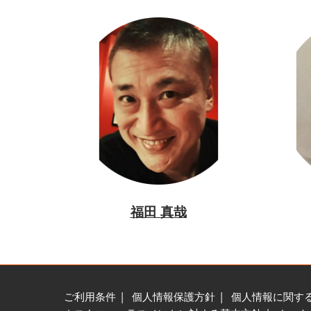
者
一
覧
福田 真哉
ご利用条件
個人情報保護方針
個人情報に関す