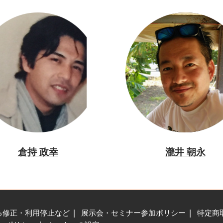
倉持 政幸
瀧井 朝永
る修正・利用停止など
展示会・セミナー参加ポリシー
特定商