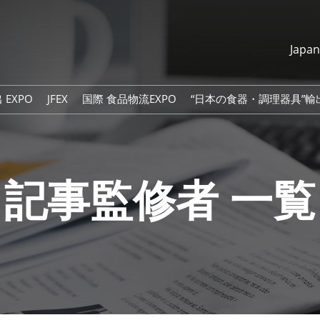
Japa
Japanese
English
 EXPO
JFEX
国際 食品物流EXPO
“日本の食器・調理器具”輸出
简体中文
繁體中文
한국어
記事監修者 一覧