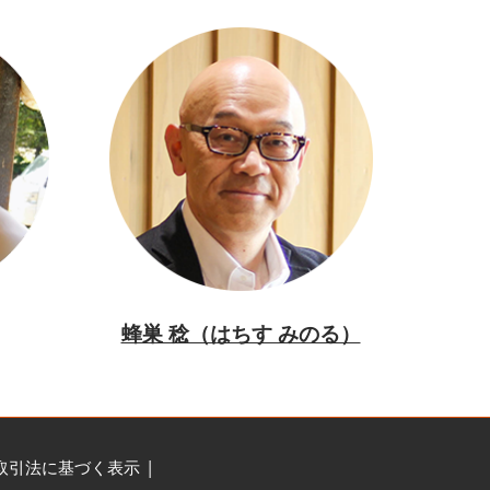
蜂巣 稔（はちす みのる）
取引法に基づく表示