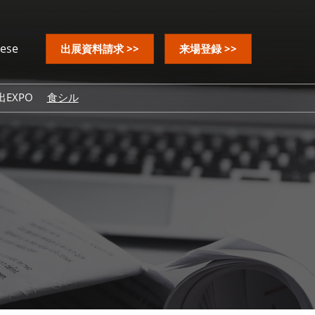
nese
出展資料請求 >>
来場登録 >>
EXPO
食シル