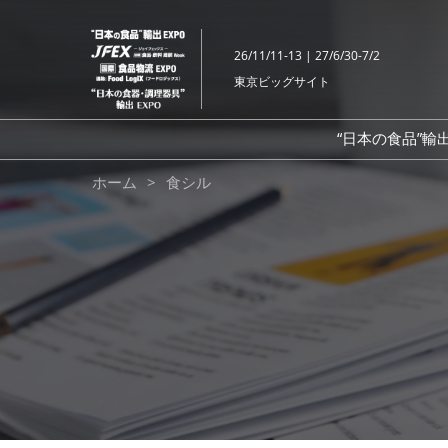
ス
キ
26/11/11-13 | 27/6/30-7/2
ッ
東京ビッグサイト
プ
し
て
“日本の食品”輸出
進
記
ホーム
食シル
む
事
監
修