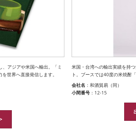
営し、アジアや米国へ輸出。「ミ
米国・台湾への輸出実績を持つ
力を世界へ直接発信します。
ト。ブースでは40度の米焼酎「
会社名
：和酒貿易（同）
小間番号
：12-15
>