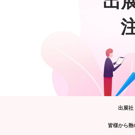
出
出展社
皆様から熱