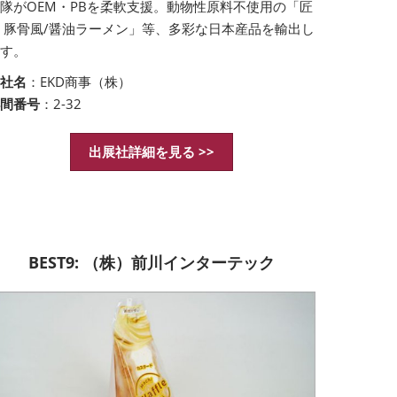
隊がOEM・PBを柔軟支援。動物性原料不使用の「匠
 豚骨風/醤油ラーメン」等、多彩な日本産品を輸出し
ます。
会社名
：EKD商事（株）
小間番号
：2-32
出展社詳細を見る >>
BEST9: （株）前川インターテック