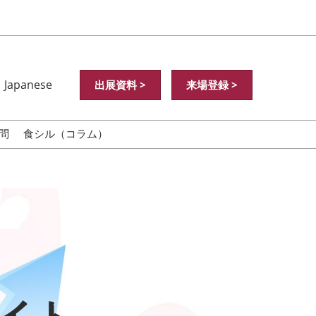
Japanese
出展資料 >
来場登録 >
nese
ish
問
食シル（コラム）
中文
中文
어