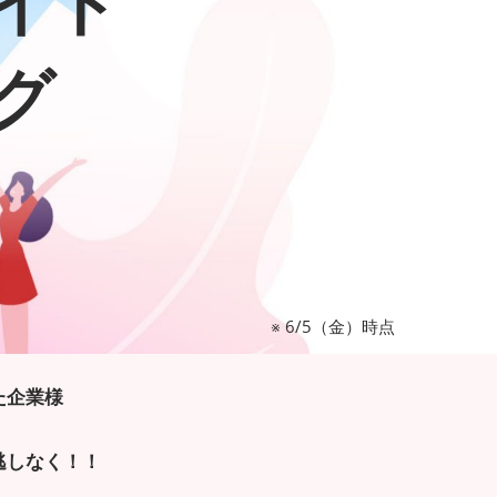
イト
グ
※ 6/5（金）時点
た企業様
逃しなく！！