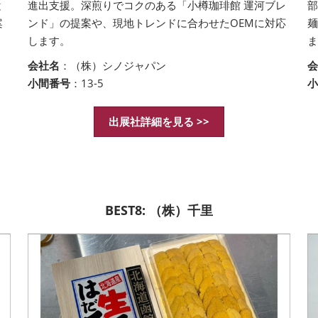
と
進出支援。深煎りでコクのある「小樽珈琲館 運河ブレ
部
案
ンド」の提案や、現地トレンドに合わせたOEMに対応
麺
します。
会社名
：（株）シノジャパン
小間番号
：13-5
出展社詳細を見る >>
BEST8: （株）千里