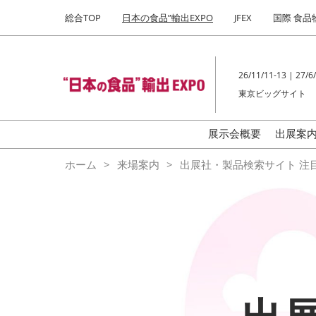
Press
ス
総合TOP
日本の食品”輸出EXPO
JFEX
国際 食品
Escape
キ
to
ッ
close
プ
the
26/11/11-13 | 27/6/
し
menu.
東京ビッグサイト
て
進
む
展示会概要
出展案
ご
ホーム
来場案内
出展社・製品検索サイト 注
の