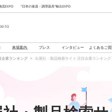
物流EXPO
“日本の食器・調理器具”輸出EXPO
30-7/2
Japa
Engl
内
来場案内
プレス
インタビュー
よくあるご質
简体
契約後から会期当日まで
出展社・製品検索サイト 注
ロゴダウンロード
目企業ランキング
出展社・製品検索サイト 注目企業ランキング
繁體
流れ（予定）
目企業ランキング
한국
食ビジネス最前線セミナー
出展社“イチ推し”製品展示ギ
ャラリー
“日本の食品”輸出 EXPO お
気に入り企業セレクトによ
る来場登録ページ