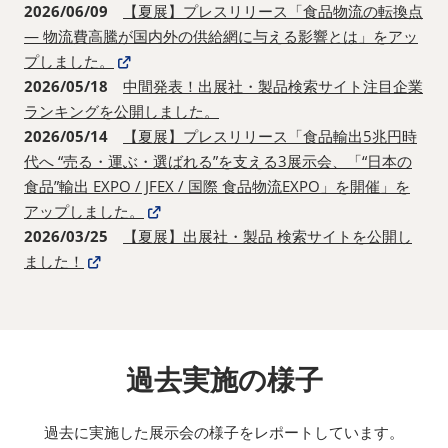
2026/06/09
【夏展】プレスリリース「食品物流の転換点
― 物流費高騰が国内外の供給網に与える影響とは」をアッ
プしました。
2026/05/18
中間発表！出展社・製品検索サイト注目企業
ランキングを公開しました。
2026/05/14
【夏展】プレスリリース「食品輸出5兆円時
代へ “売る・運ぶ・選ばれる”を支える3展示会、「“日本の
食品”輸出 EXPO / JFEX / 国際 食品物流EXPO」を開催」を
アップしました。
2026/03/25
【夏展】出展社・製品 検索サイトを公開し
ました！
過去実施の様子
過去に実施した展示会の様子をレポートしています。