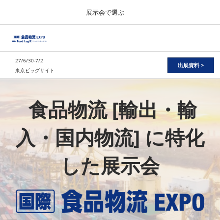
Press
ス
展示会で選ぶ
Escape
キ
to
ッ
close
総合TOP
グ
プ
the
ロ
2026年11月11日
し
ー
menu.
東京ビッグサイト / Tokyo Big Sight
27/6/30-7/2
バ
出展資料 >
て
東京ビッグサイト
ル
進
国
ナ
日本の食品”輸出EXPO
ビ
む
2026年11月11日
ゲ
食品物流 [輸出・輸
東京ビッグサイト / Tokyo Big Sight
ー
際
シ
ョ
JFEX
入・国内物流] に特化
ン
2026年11月11日
を
食
東京ビッグサイト / Tokyo Big Sight
折
した展示会
り
た
国際 食品物流EXPO
品
た
2027年06月30日
む
東京ビッグサイト / Tokyo Big Sight