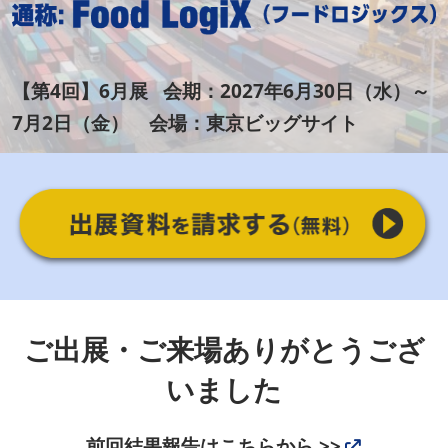
物
“日本の食器・調理器具”輸出EXPO
2027年06月30日
東京ビッグサイト / Tokyo Big Sight
流
【第4回】6月展 会期：2027年6月30日（水）～
EXPO
7月2日（金） 会場：東京ビッグサイト
[FoodLogiX]
ご出展・ご来場ありがとうござ
いました
前回結果報告は
こちらから >>