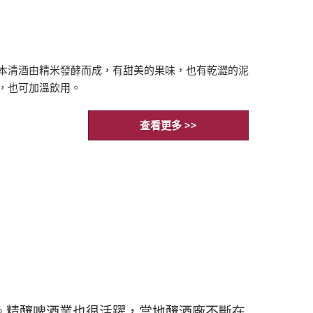
本清酒由精米發酵而成，有甜美的果味，也有乾澀的泥
，也可加溫飲用。
查看更多 >>
。精釀啤酒業也很活躍，當地釀酒廠不斷在