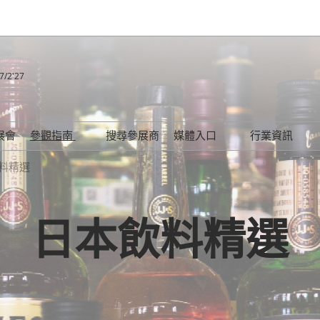
7/2'27
展會
參觀指南
搜尋參展商
媒體入口
行業資訊
品味日本飲食和文化
下載展會Logo
2025
料精選
會場信息/交通指南
Participation Policy
日本飲料精選