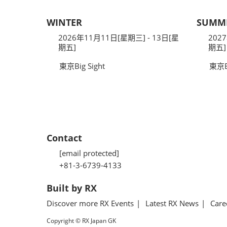
WINTER
SUMM
2026年11月11日[星期三] - 13日[星
202
期五]
期五]
東京Big Sight
東京Bi
Contact
[email protected]
+81-3-6739-4133
Built by RX
Discover more RX Events
Latest RX News
Care
Copyright © RX Japan GK