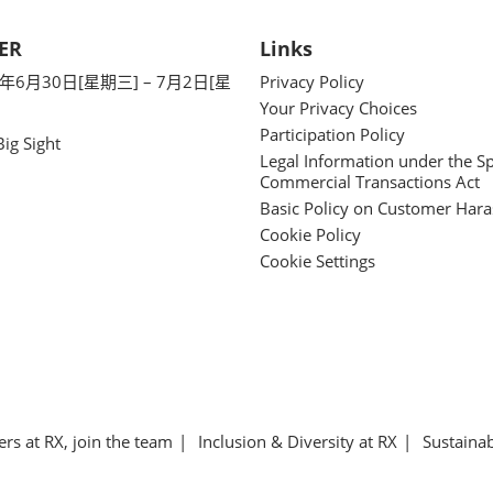
ER
Links
7年6月30日[星期三] – 7月2日[星
Privacy Policy
Your Privacy Choices
Participation Policy
g Sight
Legal Information under the Sp
Commercial Transactions Act
Basic Policy on Customer Har
Cookie Policy
Cookie Settings
ers at RX, join the team
Inclusion & Diversity at RX
Sustainab