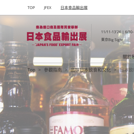
Press
直
TOP
JFEX
日本食品輸出展
Escape
接
to
Japanese
跳
close
轉
the
11/11-13'26 | 6/30-
至
menu.
Alcoholic
東京Big Sight
內
容
Drinks
關於
Top
參觀指南
品味日本飲食和文化
日本飲