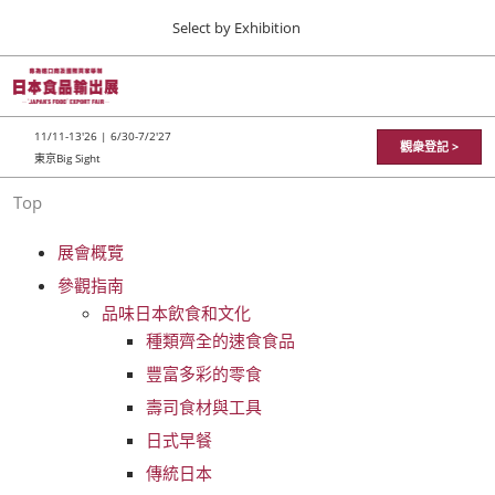
Press
直
Select by Exhibition
Escape
接
to
跳
close
TOP
折
轉
the
叠
11 11, 2026
至
全
menu.
東京ビッグサイト / Tokyo Big Sight
11/11-13'26 | 6/30-7/2'27
局
觀衆登記 >
內
東京Big Sight
导
容
航
JFEX
Top
11 11, 2026
東京ビッグサイト / Tokyo Big Sight
展會概覽
參觀指南
日本食品輸出展
品味日本飲食和文化
11 11, 2026
東京ビッグサイト / Tokyo Big Sight
種類齊全的速食食品
豐富多彩的零食
壽司食材與工具
日式早餐
傳統日本