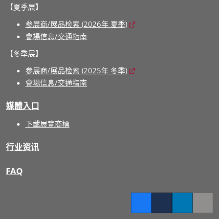
【夏季展】
参展商/展品检索 (2026年 夏季)
會場信息/交通指南
【冬季展】
参展商/展品检索 (2025年 冬季)
會場信息/交通指南
媒體入口
下載展覽商標
行业资讯
FAQ
Facebook
Twitter
LinkedIn
Copy l