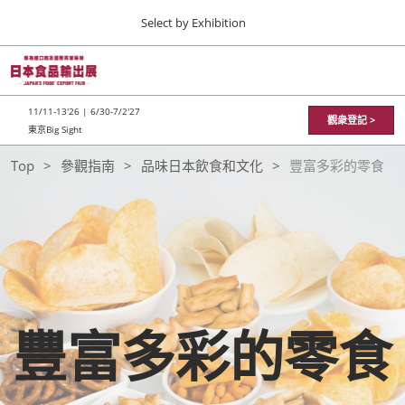
Press
直
Select by Exhibition
Escape
接
to
跳
close
TOP
折
轉
the
叠
11 11, 2026
至
全
menu.
東京ビッグサイト / Tokyo Big Sight
11/11-13'26 | 6/30-7/2'27
局
觀衆登記 >
內
東京Big Sight
导
容
Varieties
航
JFEX
Top
參觀指南
品味日本飲食和文化
豐富多彩的零食
11 11, 2026
東京ビッグサイト / Tokyo Big Sight
of
日本食品輸出展
11 11, 2026
Snacks
東京ビッグサイト / Tokyo Big Sight
豐富多彩的零食