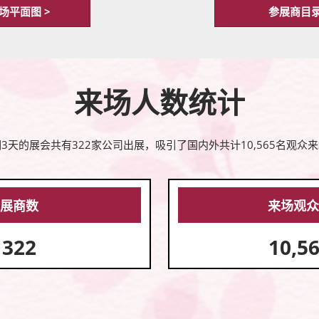
场平面图 >
参展商目录
来场人数统计
3天的展会共有322家公司出展，吸引了国内外共计10,565名观众
展商数
来场观
322
10,5