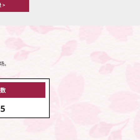
 >
来场。
众数
65