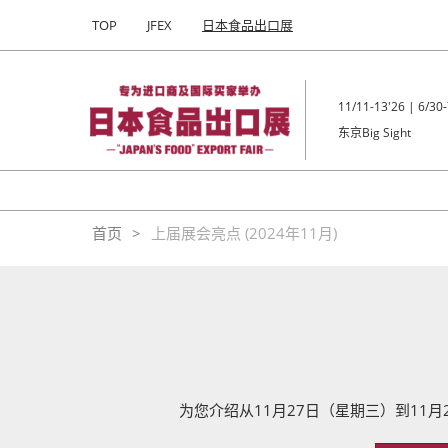
Press
直
TOP
JFEX
日本食品出口展
Escape
接
to
跳
close
转
the
11/11-13'26 | 6/30-
至
menu.
东京Big Sight
内
容
首页
上届展会亮点 (2024年11月)
为您介绍从11月27日（星期三）到1