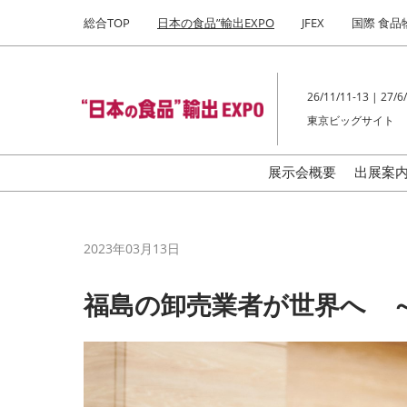
Press
ス
総合TOP
日本の食品”輸出EXPO
JFEX
国際 食品
Escape
キ
to
ッ
close
プ
the
26/11/11-13 | 27/6/
し
menu.
東京ビッグサイト
て
進
む
展示会概要
出展案
ご
の
2023年03月13日
福島の卸売業者が世界へ 