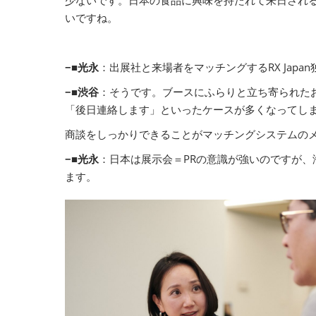
いですね。
−■光永
：出展社と来場者をマッチングするRX Jap
−■渋谷
：そうです。ブースにふらりと立ち寄られた
「後日連絡します」といったケースが多くなってし
商談をしっかりできることがマッチングシステムの
−■光永
：日本は展示会＝PRの意識が強いのですが
ます。