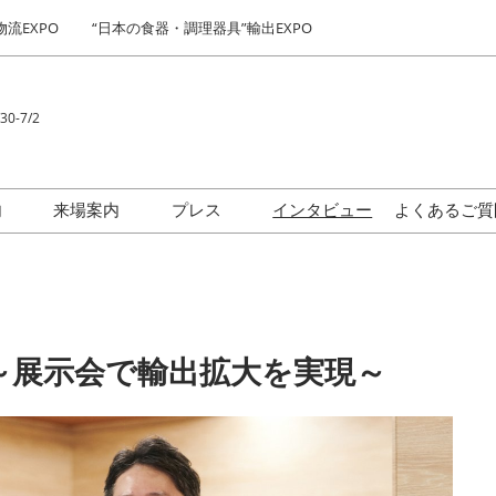
物流EXPO
“日本の食器・調理器具”輸出EXPO
30-7/2
Japa
Engl
内
来場案内
プレス
インタビュー
よくあるご質
简体
契約後から会期当日まで
出展社・製品検索サイト 注
ロゴダウンロード
繁體
流れ（予定）
目企業ランキング
한국
食ビジネス最前線セミナー
出展社“イチ推し”製品展示ギ
～展示会で輸出拡大を実現～
ャラリー
“日本の食品”輸出 EXPO お
気に入り企業セレクトによ
る来場登録ページ