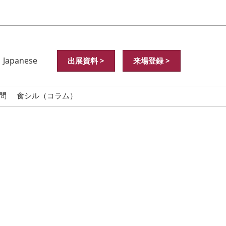
Japanese
出展資料 >
来場登録 >
nese
ish
問
食シル（コラム）
中文
中文
어