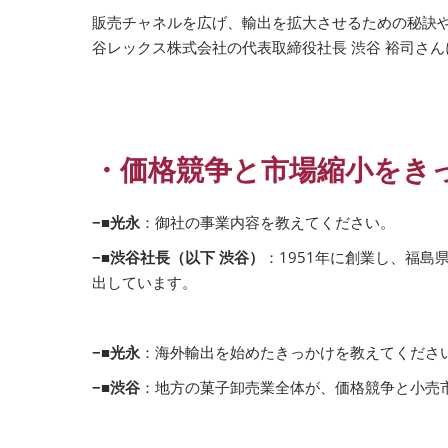
販売チャネルを広げ、輸出を拡大させるための秘訣や継
谷レックス株式会社の代表取締役社長 渋谷 裕司さん
・価格競争と市場縮小をき
−■光永
：御社の事業内容を教えてください。
−■渋谷社長（以下 渋谷）
：1951年に創業し、福
出しています。
−■光永
：海外輸出を始めたきっかけを教えてくださ
−■渋谷
：地方の菓子卸売業全体が、価格競争と小売