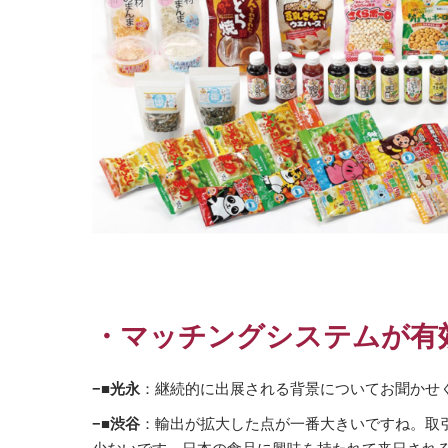
・マッチングシステムが有
−■光永
：継続的に出展される背景についてお聞かせ
−■渋谷
：輸出が拡大した点が一番大きいですね。取
少ないです。日本の食品に興味を持たれて来日され