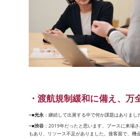
・渡航規制緩和に備え、万
−■光永
：継続して出展する中で何か課題はありまし
−■渋谷
：2019年だったと思います。ブースに来
もあり、リソース不足がありました。接客面で、機