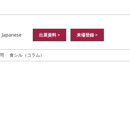
Japanese
出展資料 >
来場登録 >
nese
ish
問
食シル（コラム）
中文
中文
어