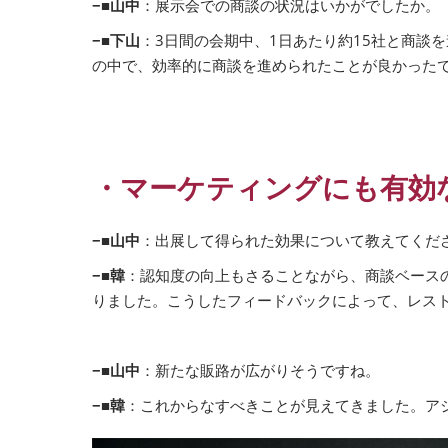
−■山中
：展示会での商談の状況はいかがでしたか。
−■下山
：3日間の会期中、1日あたり約15社と商
の中で、効率的に商談を進められたことが良かった
・マーケティングにも有効な
−■山中
：出展して得られた効果について教えてくだ
−■韓
：認知度の向上もさることながら、商談ベース
りました。こうしたフィードバックによって、レス
−■山中
：新たな販路が広がりそうですね。
−■韓
：これからなすべきことが見えてきました。ア