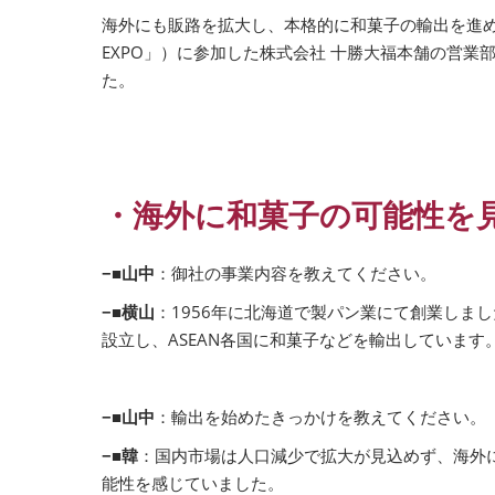
海外にも販路を拡大し、本格的に和菓子の輸出を進めた
EXPO」）に参加した株式会社 十勝大福本舗の営業部
た。
・海外に和菓子の可能性を
−■山中
：御社の事業内容を教えてください。
−■横山
：1956年に北海道で製パン業にて創業しま
設立し、ASEAN各国に和菓子などを輸出しています
−■山中
：輸出を始めたきっかけを教えてください。
−■韓
：国内市場は人口減少で拡大が見込めず、海外
能性を感じていました。