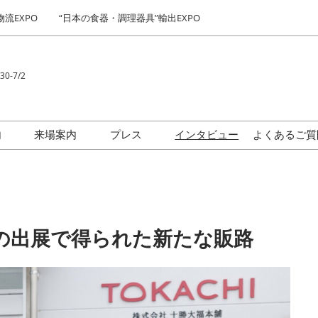
物流EXPO
“日本の食器・調理器具”輸出EXPO
30-7/2
Japa
Engl
内
来場案内
プレス
インタビュー
よくあるご質
简体
契約後から会期当日まで
出展社・製品検索サイト 注
ロゴダウンロード
繁體
流れ（予定）
目企業ランキング
한국
食ビジネス最前線セミナー
出展社“イチ推し”製品展示ギ
の出展で得られた新たな販路
ャラリー
“日本の食品”輸出 EXPO お
気に入り企業セレクトによ
る来場登録ページ