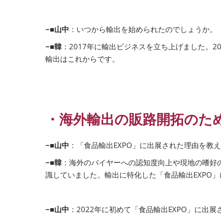
−■山中
：いつから輸出を始められたのでしょうか。
−■韓
：2017年に輸出ビジネスを立ち上げました。
輸出はこれからです。
・海外輸出の販路開拓のた
−■山中
：「食品輸出EXPO」に出展された理由を教
−■韓
：海外のバイヤーへの認知度向上や現地の嗜好
識していました。輸出に特化した「食品輸出EXPO
−■山中
：2022年に初めて「食品輸出EXPO」に出