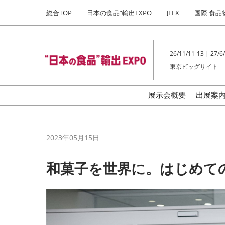
Press
ス
総合TOP
日本の食品”輸出EXPO
JFEX
国際 食品
Escape
キ
to
ッ
close
プ
the
26/11/11-13 | 27/6/
し
menu.
東京ビッグサイト
て
進
む
展示会概要
出展案
ご
の
2023年05月15日
和菓子を世界に。はじめて