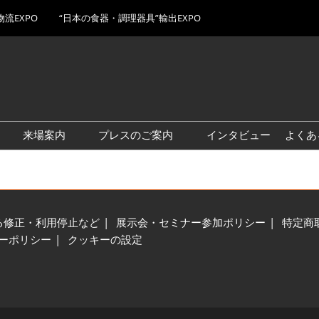
物流EXPO
“日本の食器・調理器具”輸出EXPO
Japa
Engl
来場案内
プレスのご案内
インタビュー
よくあ
简体
OOD
後から会期当日まで
JFEX AWARDS
ロゴダウンロード
（予定）
初出展 / 新製品 特集
インタビュー
出展社・製品検索サイト 注
る修正・利用停止など
展示会・セミナー参加ポリシー
特定商
目企業ランキング
ーポリシー
クッキーの設定
EX
食ビジネス最前線セミナー
出展社“イチ推し”製品展示ギ
ESH
ャラリー
JFEX お気に入り企業セレク