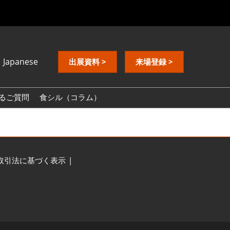
Japanese
出展資料 >
来場登録 >
nese
ish
るご質問
食シル（コラム）
中文
取引法に基づく表示