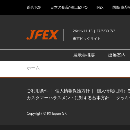
Press
ス
総合TOP
日本の食品”輸出EXPO
JFEX
国際 食品
Escape
キ
to
ッ
close
プ
the
26/11/11-13 | 27/6/30-7/2
し
menu.
東京ビッグサイト
て
進
む
展示会概要
出展案内
加工食品EXPO～JFEX F
ご契約
ホーム
～
の流れ
ワイン・酒EXPO～JFEX
出展社
WINE～
ご利用条件
個人情報保護方針
個人情報に関す
カスタマーハラスメントに対する基本方針
クッキ
プレミアム食品EXPO～JF
PREMIUM～
Copyright © RX Japan GK
生鮮食品EXPO～JFEX FR
～