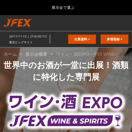
Press
ス
展示会で選ぶ
Escape
キ
to
ッ
close
総合TOP
グ
プ
the
ロ
2026年11月11日
し
ー
menu.
東京ビッグサイト / Tokyo Big Sight
26/11/11-13 | 27/6/30-7/2
バ
出展資料 >
来場登録 >
て
東京ビッグサイト
ル
進
ワ
ナ
日本の食品”輸出EXPO
ホーム
展示会概要
ワイン・酒EXPO～JFEX WINE～
ビ
む
2026年11月11日
ゲ
東京ビッグサイト / Tokyo Big Sight
世界中のお酒が一堂に出展！酒類
ー
イ
シ
に特化した専門展
ョ
JFEX
ン
2026年11月11日
を
ン・
東京ビッグサイト / Tokyo Big Sight
折
り
た
国際 食品物流EXPO
酒
た
2027年06月30日
む
東京ビッグサイト / Tokyo Big Sight