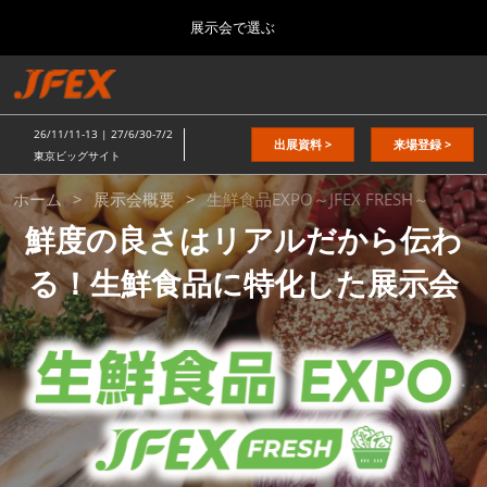
Press
ス
展示会で選ぶ
Escape
キ
to
ッ
close
総合TOP
グ
プ
the
ロ
2026年11月11日
し
ー
menu.
東京ビッグサイト / Tokyo Big Sight
26/11/11-13 | 27/6/30-7/2
バ
出展資料 >
来場登録 >
て
東京ビッグサイト
ル
進
生
ナ
日本の食品”輸出EXPO
ホーム
展示会概要
生鮮食品EXPO～JFEX FRESH～
ビ
む
2026年11月11日
ゲ
東京ビッグサイト / Tokyo Big Sight
鮮度の良さはリアルだから伝わ
ー
鮮
シ
る！生鮮食品に特化した展示会
ョ
JFEX
ン
2026年11月11日
を
食
東京ビッグサイト / Tokyo Big Sight
折
り
た
国際 食品物流EXPO
品
た
2027年06月30日
む
東京ビッグサイト / Tokyo Big Sight