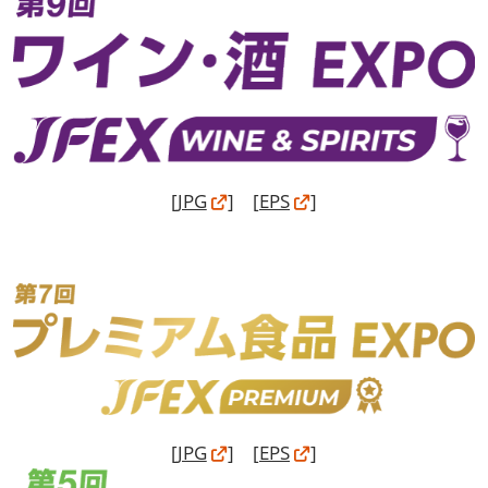
[
JPG
] [
EPS
]
[
JPG
] [
EPS
]