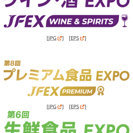
[
JPG
] [
EPS
]
[
JPG
] [
EPS
]