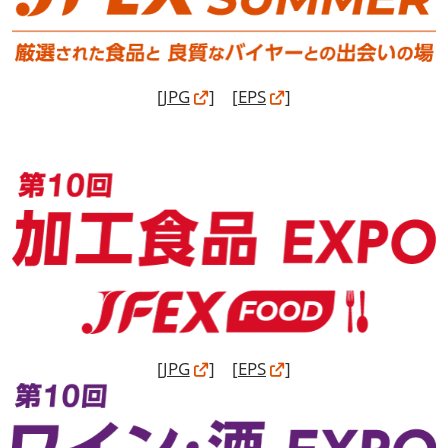
[
JPG
] [
EPS
]
[
JPG
] [
EPS
]