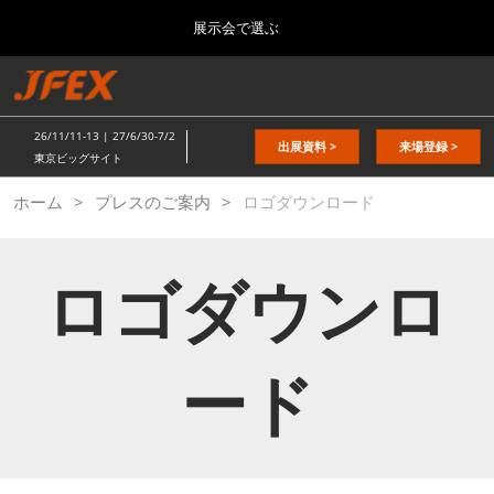
Press
ス
展示会で選ぶ
Escape
キ
to
ッ
close
総合TOP
グ
プ
the
ロ
2026年11月11日
し
ー
menu.
東京ビッグサイト / Tokyo Big Sight
26/11/11-13 | 27/6/30-7/2
バ
出展資料 >
来場登録 >
て
東京ビッグサイト
ル
進
ナ
日本の食品”輸出EXPO
ホーム
プレスのご案内
ビ
ロゴダウンロード
む
2026年11月11日
ゲ
東京ビッグサイト / Tokyo Big Sight
ー
シ
ロゴダウンロ
ョ
JFEX
ン
2026年11月11日
を
東京ビッグサイト / Tokyo Big Sight
折
り
ード
た
国際 食品物流EXPO
た
2027年06月30日
む
東京ビッグサイト / Tokyo Big Sight