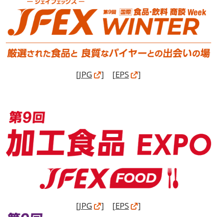
[
JPG
] [
EPS
]
[
JPG
] [
EPS
]