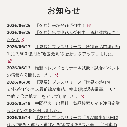
お知らせ
2026/06/26
【冬展】来場登録受付中！
2026/06/26
【冬展】出展申込み受付中！資料請求はこち
らから
2026/06/17
【夏展】プレスリリース「冷凍食品市場が約
1 兆 3,600 億円と“過去最高”を更新」をアップしました。
2026/06/12
最新トレンドセミナー＆試飲・試食イベント
の情報を公開しました。
2026/06/08
【夏展】プレスリリース「世界が熱狂す
る“抹茶”ビジネス最前線が集結。輸出額は過去最高、10 年
で約 7 倍に拡大」をアップしました。
2026/05/18
中間発表！出展社・製品検索サイト注目企業
ランキングを公開しました。
2026/05/14
【夏展】プレスリリース「食品輸出5兆円時
代へ “売る・運ぶ・選ばれる”を支える3展示会、「“日本の