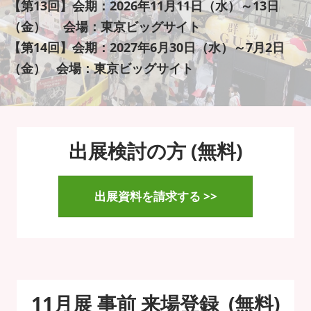
品”輸
“日本の食器・調理器具”輸出EXPO
【第13回】会期：2026年11月11日（水）～13日
2027年06月30日
（金） 会場：東京ビッグサイト
東京ビッグサイト / Tokyo Big Sight
出
【第14回】会期：2027年6月30日（水）～7月2日
（金） 会場：東京ビッグサイト
EXPO
出展検討の方 (無料)
出展資料を請求する >>
11月展 事前 来場登録 (無料)