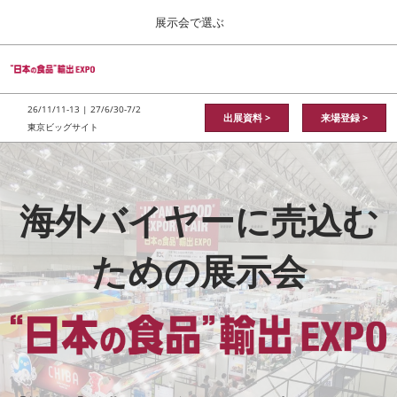
Press
ス
展示会で選ぶ
Escape
キ
to
ッ
close
総合TOP
グ
プ
the
ロ
2026年11月11日
し
ー
menu.
東京ビッグサイト / Tokyo Big Sight
26/11/11-13 | 27/6/30-7/2
バ
出展資料 >
来場登録 >
て
東京ビッグサイト
ル
進
“日
ナ
日本の食品”輸出EXPO
ビ
む
2026年11月11日
ゲ
東京ビッグサイト / Tokyo Big Sight
ー
本
海外バイヤーに売込む
シ
ョ
JFEX
ン
2026年11月11日
ための展示会
を
の
東京ビッグサイト / Tokyo Big Sight
折
り
た
国際 食品物流EXPO
食
た
2027年06月30日
む
東京ビッグサイト / Tokyo Big Sight