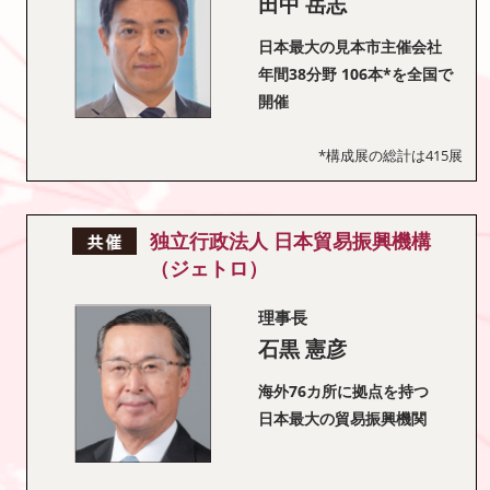
田中 岳志
日本最大の見本市主催会社
年間38分野 106本*を全国で
開催
*構成展の総計は415展
独立行政法人 日本貿易振興機構
（ジェトロ）
理事長
石黒 憲彦
海外76カ所に拠点を持つ
日本最大の貿易振興機関