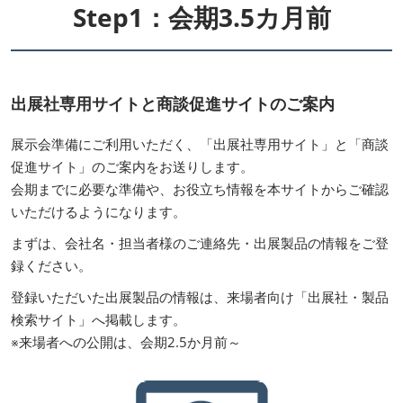
“日本の食器・調理器具”輸出EXPO
Step1：会期3.5カ月前
2027年06月30日
東京ビッグサイト / Tokyo Big Sight
出展社専用サイトと商談促進サイトのご案内
展示会準備にご利用いただく、「出展社専用サイト」と「商談
促進サイト」のご案内をお送りします。
会期までに必要な準備や、お役立ち情報を本サイトからご確認
いただけるようになります。
まずは、会社名・担当者様のご連絡先・出展製品の情報をご登
録ください。
登録いただいた出展製品の情報は、来場者向け「出展社・製品
検索サイト」へ掲載します。
※来場者への公開は、会期2.5か月前～