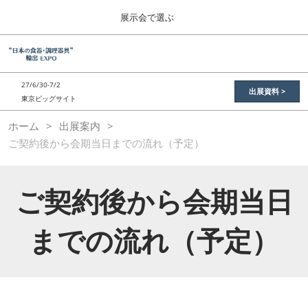
Press
ス
展示会で選ぶ
Escape
キ
to
ッ
close
総合TOP
グ
プ
the
ロ
2026年11月11日
し
ー
menu.
東京ビッグサイト / Tokyo Big Sight
27/6/30-7/2
バ
出展資料 >
て
東京ビッグサイト
ル
進
ナ
“日本の食品”輸出EXPO
ホーム
出展案内
ビ
む
2026年11月11日
ゲ
ご契約後から会期当日までの流れ（予定）
東京ビッグサイト / Tokyo Big Sight
ー
シ
ョ
JFEX
ン
ご契約後から会期当日
2026年11月11日
を
東京ビッグサイト / Tokyo Big Sight
折
り
までの流れ（予定）
た
国際 食品物流EXPO
た
2027年06月30日
む
東京ビッグサイト / Tokyo Big Sight