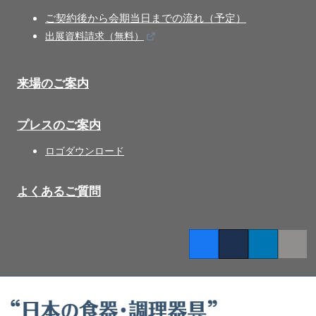
ご契約後から会期当日までの流れ（予定）
出展資料請求（無料）
来場のご案内
プレスのご案内
ロゴダウンロード
よくあるご質問
Facebook
Twitter
LinkedIn
Copy l