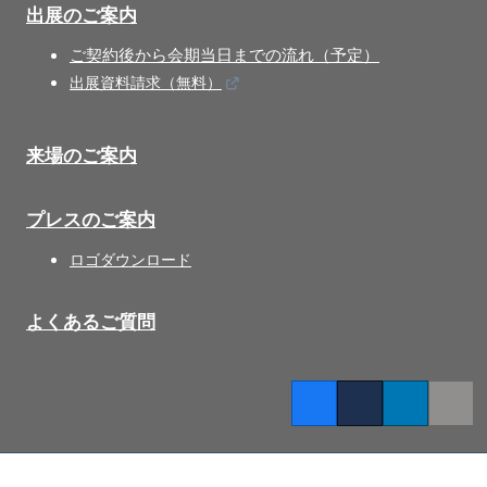
出展のご案内
ご契約後から会期当日までの流れ（予定）
出展資料請求（無料）
来場のご案内
プレスのご案内
ロゴダウンロード
よくあるご質問
Facebook
Twitter
LinkedIn
Copy l