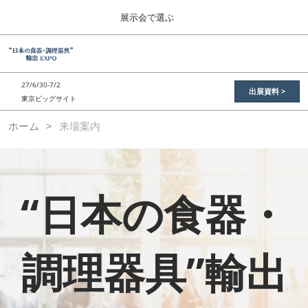
Press
ス
展示会で選ぶ
Escape
キ
to
ッ
close
総合TOP
グ
プ
the
ロ
2026年11月11日
し
ー
menu.
東京ビッグサイト / Tokyo Big Sight
27/6/30-7/2
バ
出展資料 >
て
東京ビッグサイト
ル
進
ナ
“日本の食品”輸出EXPO
ホーム
来場案内
ビ
む
2026年11月11日
ゲ
東京ビッグサイト / Tokyo Big Sight
ー
シ
ョ
JFEX
ン
“日本の食器・
2026年11月11日
を
東京ビッグサイト / Tokyo Big Sight
折
り
た
国際 食品物流EXPO
た
調理器具”輸出
2027年06月30日
む
東京ビッグサイト / Tokyo Big Sight