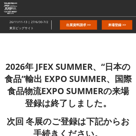
ス
キ
ッ
26/11/11-13 | 27/6/30-7/2
出展資料請求 >>
来場登録 >>
プ
東京ビッグサイト
し
て
進
む
2026年 JFEX SUMMER、“日本の
食品”輸出 EXPO SUMMER、国際
食品物流EXPO SUMMERの来場
登録は終了しました。
次回 冬展のご登録は下記からお
手続きください。