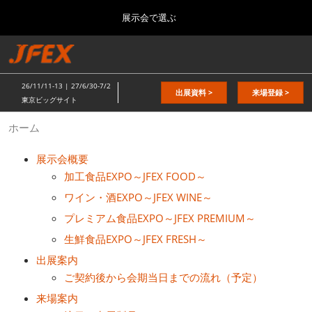
Press
ス
展示会で選ぶ
Escape
キ
to
ッ
close
総合TOP
グ
プ
the
ロ
2026年11月11日
し
ー
menu.
東京ビッグサイト / Tokyo Big Sight
26/11/11-13 | 27/6/30-7/2
バ
出展資料 >
来場登録 >
て
東京ビッグサイト
ル
進
ナ
日本の食品”輸出EXPO
ホーム
ビ
む
2026年11月11日
ゲ
東京ビッグサイト / Tokyo Big Sight
ー
展示会概要
シ
加工食品EXPO～JFEX FOOD～
ョ
JFEX
ン
ワイン・酒EXPO～JFEX WINE～
2026年11月11日
を
東京ビッグサイト / Tokyo Big Sight
折
プレミアム食品EXPO～JFEX PREMIUM～
り
生鮮食品EXPO～JFEX FRESH～
た
国際 食品物流EXPO
た
出展案内
2027年06月30日
む
東京ビッグサイト / Tokyo Big Sight
ご契約後から会期当日までの流れ（予定）
来場案内