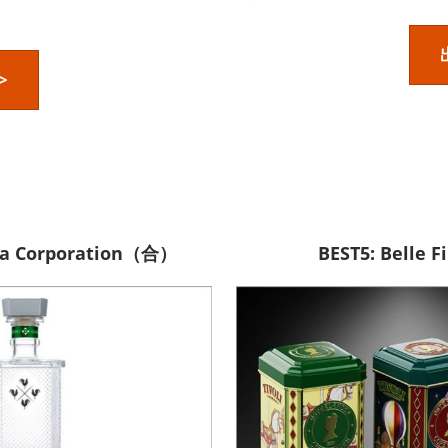
>
ta Corporation（合）
BEST5: Belle 