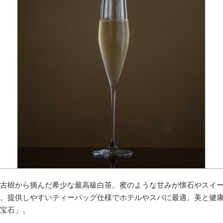
古樹から摘んだ希少な最高級白茶。蜜のような甘みが懐石やスイ
。提供しやすいティーバッグ仕様でホテルやスパに最適。美と健
宝石」。