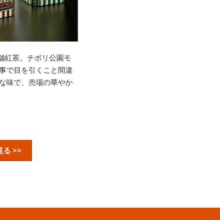
老舗紅茶。チボリ公園モ
事で目を引くこと間違
な味で、売場の華やか
る >>