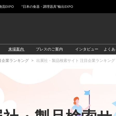
物流EXPO
“日本の食器・調理器具”輸出EXPO
Japa
Engl
来場案内
プレスのご案内
インタビュー
よくあ
简体
OOD
後から会期当日まで
JFEX AWARDS
ロゴダウンロード
目企業ランキング
出展社・製品検索サイト 注目企業ランキング
（予定）
初出展 / 新製品 特集
インタビュー
出展社・製品検索サイト 注
目企業ランキング
EX
食ビジネス最前線セミナー
出展社“イチ推し”製品展示ギ
ESH
ャラリー
JFEX お気に入り企業セレク