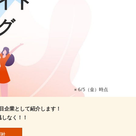
イト
グ
※ 6/5（金）時点
目企業として紹介します！
逃しなく！！
展社