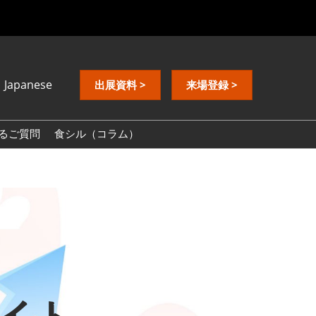
Japanese
出展資料 >
来場登録 >
nese
ish
るご質問
食シル（コラム）
中文