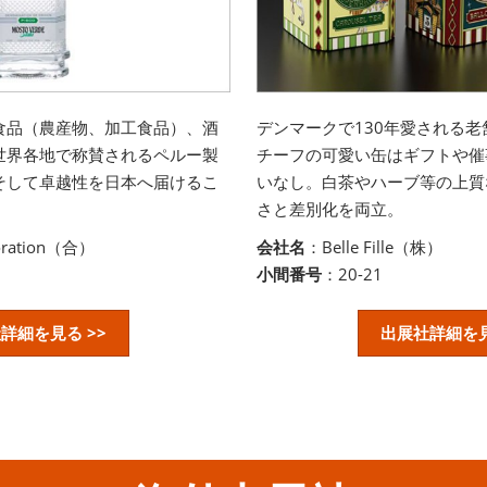
食品（農産物、加工食品）、酒
デンマークで130年愛される
世界各地で称賛されるペルー製
チーフの可愛い缶はギフトや催
そして卓越性を日本へ届けるこ
いなし。白茶やハーブ等の上質
さと差別化を両立。
oration（合）
会社名
：Belle Fille（株）
小間番号
：20-21
詳細を見る >>
出展社詳細を見