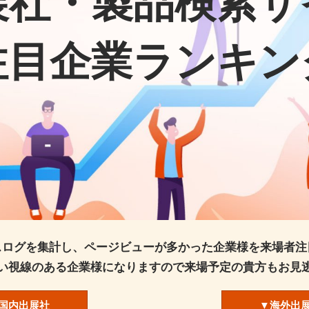
展社・製品検索サ
トによる来場登録ページ
展示会・セミナー参加ポリ
注目企業ランキン
シー
スログを集計し、ページビューが多かった企業様を来場者注
い視線のある企業様になりますので来場予定の貴方もお見
国内出展社
▼海外出