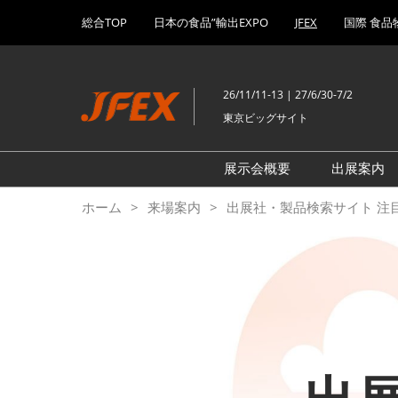
Press
ス
総合TOP
日本の食品”輸出EXPO
JFEX
国際 食品
Escape
キ
to
ッ
close
プ
the
26/11/11-13 | 27/6/30-7/2
し
menu.
東京ビッグサイト
て
進
む
展示会概要
出展案内
加工食品EXPO～JFEX F
ご契約
ホーム
来場案内
出展社・製品検索サイト 注
～
の流れ
ワイン・酒EXPO～JFEX
出展社
WINE～
プレミアム食品EXPO～JF
PREMIUM～
生鮮食品EXPO～JFEX FR
～