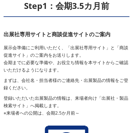
“日本の食器・調理器具”輸出EXPO
Step1：会期3.5カ月前
2027年06月30日
東京ビッグサイト / Tokyo Big Sight
出展社専用サイトと商談促進サイトのご案内
展示会準備にご利用いただく、「出展社専用サイト」と「商談
促進サイト」のご案内をお送りします。
会期までに必要な準備や、お役立ち情報を本サイトからご確認
いただけるようになります。
まずは、会社名・担当者様のご連絡先・出展製品の情報をご登
録ください。
登録いただいた出展製品の情報は、来場者向け「出展社・製品
検索サイト」へ掲載します。
※来場者への公開は、会期2.5か月前～