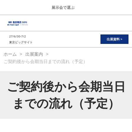
Press
ス
展示会で選ぶ
Escape
キ
to
ッ
close
総合TOP
グ
プ
the
ロ
2026年11月11日
し
ー
menu.
東京ビッグサイト / Tokyo Big Sight
27/6/30-7/2
バ
出展資料 >
て
東京ビッグサイト
ル
進
ナ
日本の食品”輸出EXPO
ホーム
出展案内
ビ
む
2026年11月11日
ゲ
ご契約後から会期当日までの流れ（予定）
東京ビッグサイト / Tokyo Big Sight
ー
シ
ョ
JFEX
ン
ご契約後から会期当日
2026年11月11日
を
東京ビッグサイト / Tokyo Big Sight
折
り
までの流れ（予定）
た
国際 食品物流EXPO
た
2027年06月30日
む
東京ビッグサイト / Tokyo Big Sight