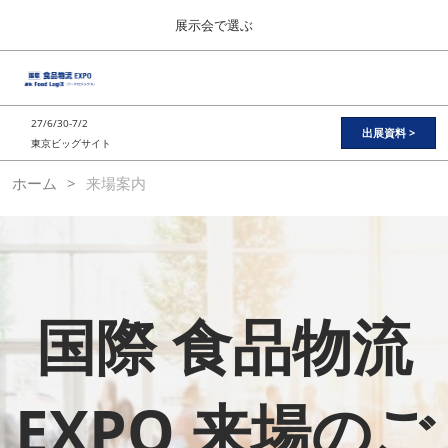
Press
ス
展示会で選ぶ
Escape
キ
to
ッ
close
総合TOP
グ
プ
the
ロ
2026年11月11日
し
ー
menu.
東京ビッグサイト / Tokyo Big Sight
27/6/30-7/2
バ
出展資料 >
て
東京ビッグサイト
ル
進
ナ
日本の食品”輸出EXPO
ホーム
来場案内
ビ
む
2026年11月11日
ゲ
東京ビッグサイト / Tokyo Big Sight
ー
シ
ョ
JFEX
ン
2026年11月11日
を
東京ビッグサイト / Tokyo Big Sight
折
国際 食品物流
り
た
国際 食品物流EXPO
た
2027年06月30日
む
東京ビッグサイト / Tokyo Big Sight
EXPO 来場のご