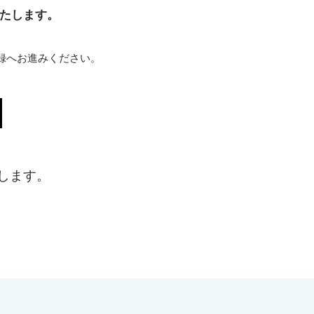
たします。
）
録へお進みください。
します。