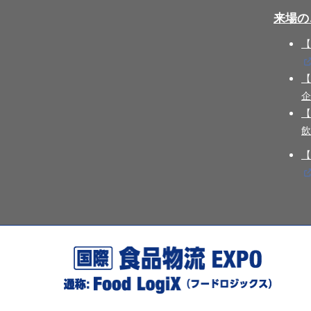
来場の
【
【
企
【
飲
【