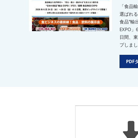
「食品輸
選ばれる
食品”輸出 
EXPO
日間、東
プしまし
PD