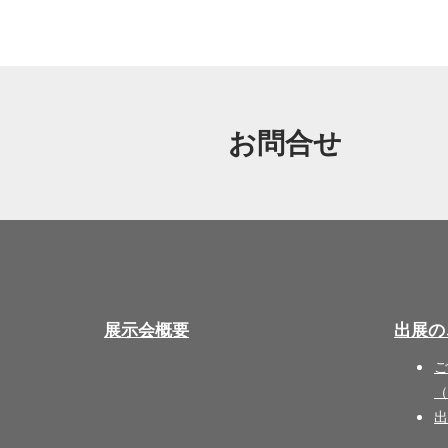
お問合せ
展示会概要
出展の
ご
（
出