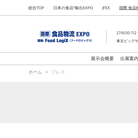
Press
ス
総合TOP
日本の食品”輸出EXPO
JFEX
国際 食品
Escape
キ
to
ッ
close
プ
the
27/6/30-7/2
し
menu.
東京ビッグ
て
進
む
展示会概要
出展案
ご
ホーム
プレス
の