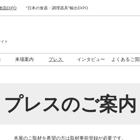
物流EXPO
“日本の食器・調理器具”輸出EXPO
サイト
内
来場案内
プレス
インタビュー
よくあるご質
契約後から会期当日まで
出展社・製品検索サイト 注
ロゴダウンロード
流れ（予定）
目企業ランキング
食ビジネス最前線セミナー
プレスのご案内
国際 食品物流EXPO お気に
入り企業セレクトによる来
場登録ページ
展示会・セミナー参加ポリ
シー
本展のご取材を希望の方は取材事前登録が必要です。