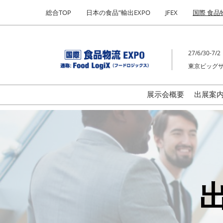
Press
ス
総合TOP
日本の食品”輸出EXPO
JFEX
国際 食品
Escape
キ
to
ッ
close
プ
the
27/6/30-7/2
し
menu.
東京ビッグ
て
進
む
展示会概要
出展案
ご
の