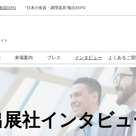
物流EXPO
“日本の食器・調理器具”輸出EXPO
サイト
内
来場案内
プレス
インタビュー
よくあるご質
契約後から会期当日まで
出展社・製品検索サイト 注
ロゴダウンロード
流れ（予定）
目企業ランキング
食ビジネス最前線セミナー
国際 食品物流EXPO お気に
入り企業セレクトによる来
場登録ページ
出展社インタビュ
展示会・セミナー参加ポリ
シー