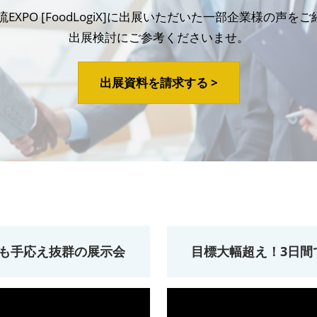
流EXPO [FoodLogiX]に出展いただいた一部企業様の声を
出展検討にご参考くださいませ。
出展資料を請求する >
でも手応え抜群の展示会
目標大幅超え！3日間