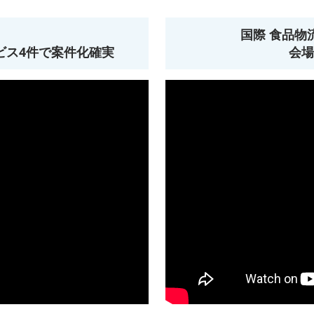
国際 食品物流
ービス4件で案件化確実
会場