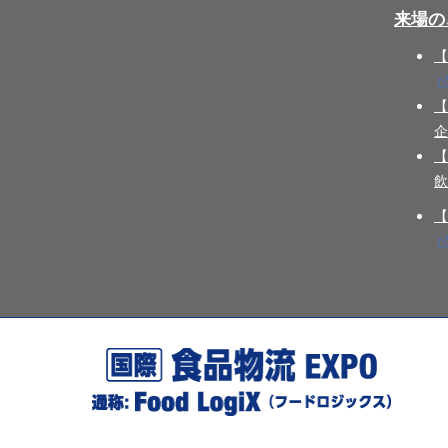
来場の
【
【
企
【
飲
【